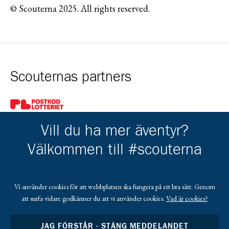
© Scouterna 2025. All rights reserved.
Scouternas partners
Gå till pl_50
Vill du ha mer äventyr?
Välkommen till #scouterna
Kårens partners
Vi använder cookies för att webbplatsen ska fungera på ett bra sätt. Genom
att surfa vidare godkänner du att vi använder cookies.
Vad är cookies?
Gå till https://www.mera.se/
Gå till https://www.lansforsakringar.se/vasterbo
Gå till https://www.umeaenergi.se
JAG FÖRSTÅR - STÄNG MEDDELANDET