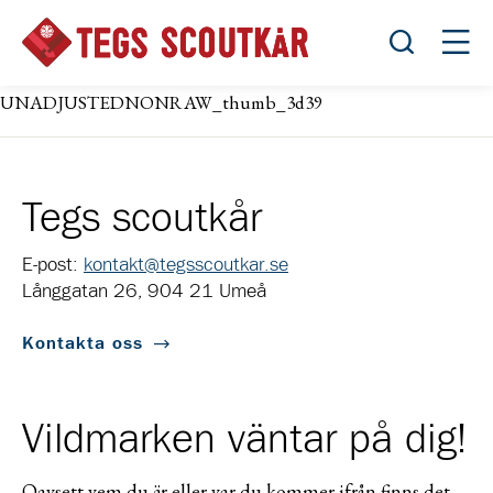
Öppna sök
Öppn
UNADJUSTEDNONRAW_thumb_3d39
Tegs scoutkår
E-post:
kontakt@tegsscoutkar.se
Långgatan 26, 904 21 Umeå
Kontakta oss
Vildmarken väntar på dig!
Oavsett vem du är eller var du kommer ifrån finns det