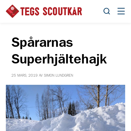
Öppna sök
Öppn
Spårarnas
Superhjältehajk
25 MARS, 2019 AV SIMON LUNDGREN