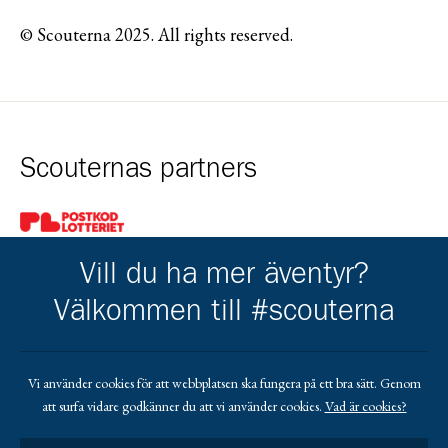
© Scouterna 2025. All rights reserved.
Scouternas partners
Gå till pl_50
Vill du ha mer äventyr?
Välkommen till #scouterna
Kårens partners
Vi använder cookies för att webbplatsen ska fungera på ett bra sätt. Genom
att surfa vidare godkänner du att vi använder cookies.
Vad är cookies?
Gå till https://www.mera.se/
Gå till https://www.lansforsakringar.se/vasterbo
Gå till https://www.umeaenergi.se