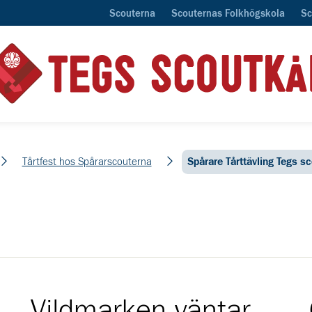
Scouterna
Scouternas Folkhögskola
Sc
Tårtfest hos Spårarscouterna
Spårare Tårttävling Tegs s
Vildmarken väntar