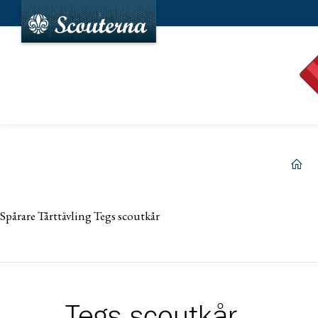
hem
Spårare Tårttävling Tegs scoutkår
Tegs scoutkår