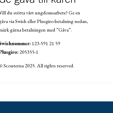
Vill du stötta vårt ungdomsarbete? Ge en
gåva via Swish eller Plusgiro-betalning nedan,
märk gärna betalningen med ”Gåva”.
Swishnummer:
123-591 21 59
Plusgiro:
205355-1
© Scouterna 2025. All rights reserved.
ww.lansforsakringar.se/vasterbotten/privat/