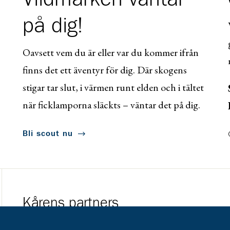
på dig!
Oavsett vem du är eller var du kommer ifrån
finns det ett äventyr för dig. Där skogens
stigar tar slut, i värmen runt elden och i tältet
när ficklamporna släckts – väntar det på dig.
Bli scout nu
Kårens partners
Gå till https://www.mera.se/
Gå till https://w