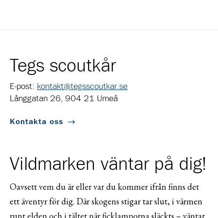
Tegs scoutkår
E-post:
kontakt@tegsscoutkar.se
Långgatan 26, 904 21 Umeå
Kontakta oss
Vildmarken väntar på dig!
Oavsett vem du är eller var du kommer ifrån finns det
ett äventyr för dig. Där skogens stigar tar slut, i värmen
runt elden och i tältet när ficklamporna släckts – väntar