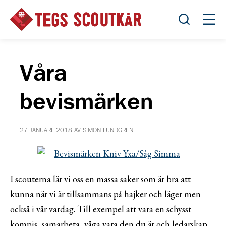
Öppna sök
Öppn
Våra
bevismärken
27 JANUARI, 2018 AV SIMON LUNDGREN
I scouterna lär vi oss en massa saker som är bra att
kunna när vi är tillsammans på hajker och läger men
också i vår vardag. Till exempel att vara en schysst
kompis, samarbeta, våga vara den du är och ledarskap.