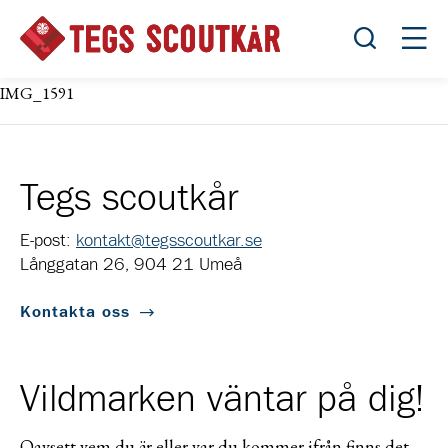
Öppna sök
Öppn
IMG_1591
Tegs scoutkår
E-post:
kontakt@tegsscoutkar.se
Långgatan 26, 904 21 Umeå
Kontakta oss
Vildmarken väntar på dig!
Oavsett vem du är eller var du kommer ifrån finns det