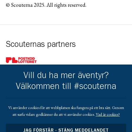
© Scouterna 2025. All rights reserved.
Scouternas partners
Gå till pl_50
Vill du ha mer äventyr?
Välkommen till #scouterna
Kårens partners
Vi använder cookies för att webbplatsen ska fungera på ett bra sätt. Genom
att surfa vidare godkänner du att vi använder cookies.
Vad är cookies?
Gå till https://www.mera.se/
Gå till https://www.lansforsakringar.se/vasterbo
Gå till https://www.umeaenergi.se
JAG FÖRSTÅR - STÄNG MEDDELANDET