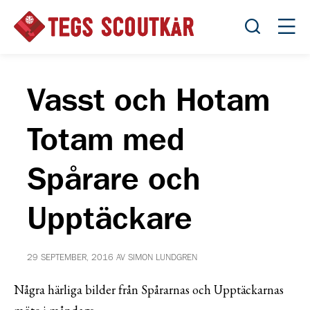
Öppna sök
Öppn
Vasst och Hotam
Totam med
Spårare och
Upptäckare
29 SEPTEMBER, 2016 AV SIMON LUNDGREN
Några härliga bilder från Spårarnas och Upptäckarnas