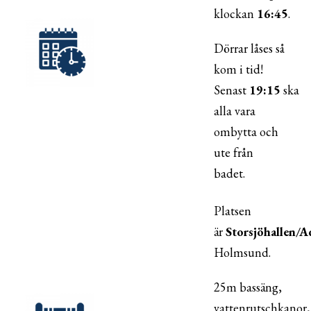
klockan
16:45
.
Dörrar låses så
kom i tid!
Senast
19:15
ska
alla vara
ombytta och
ute från
badet.
Platsen
är
Storsjöhallen/A
Holmsund.
25m bassäng,
vattenrutschkanor,