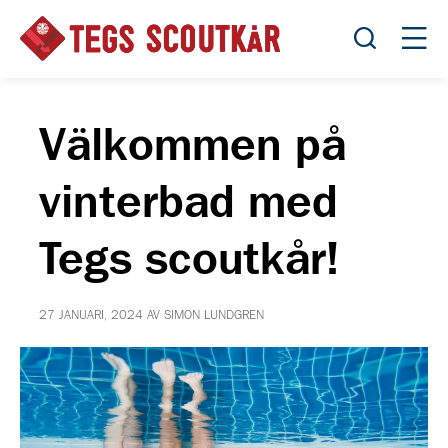
Öppna sök
Öppn
Välkommen på
vinterbad med
Tegs scoutkår!
27 JANUARI, 2024 AV SIMON LUNDGREN