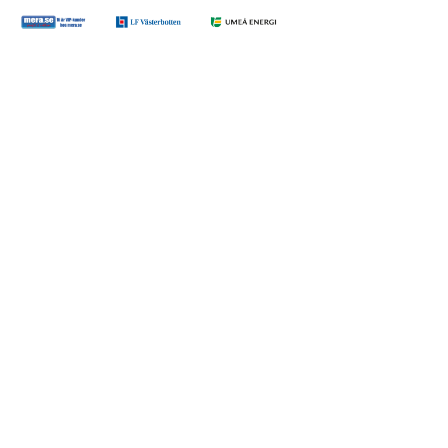
Gå till https://www.mera.se/
Gå till https://www.lansforsakringar.se/vasterbo
Gå till https://www.umeaenergi.se