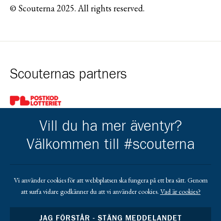
© Scouterna 2025. All rights reserved.
Scouternas partners
Gå till pl_50
Vill du ha mer äventyr?
Välkommen till #scouterna
Kårens partners
Vi använder cookies för att webbplatsen ska fungera på ett bra sätt. Genom
att surfa vidare godkänner du att vi använder cookies.
Vad är cookies?
Gå till https://www.mera.se/
Gå till https://www.lansforsakringar.se/vasterbo
Gå till https://www.umeaenergi.se
JAG FÖRSTÅR - STÄNG MEDDELANDET