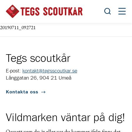
Öppna sök
Öppn
20190711_092721
Tegs scoutkår
E-post:
kontakt@tegsscoutkar.se
Långgatan 26, 904 21 Umeå
Kontakta oss
Vildmarken väntar på dig!
Oavsett vem du är eller var du kommer ifrån finns det