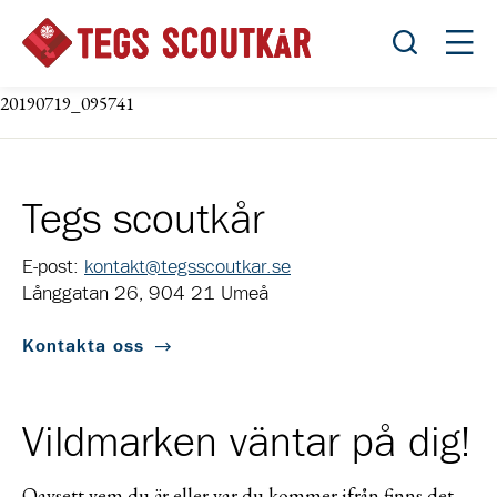
Öppna sök
Öppn
20190719_095741
Tegs scoutkår
E-post:
kontakt@tegsscoutkar.se
Långgatan 26, 904 21 Umeå
Kontakta oss
Vildmarken väntar på dig!
Oavsett vem du är eller var du kommer ifrån finns det