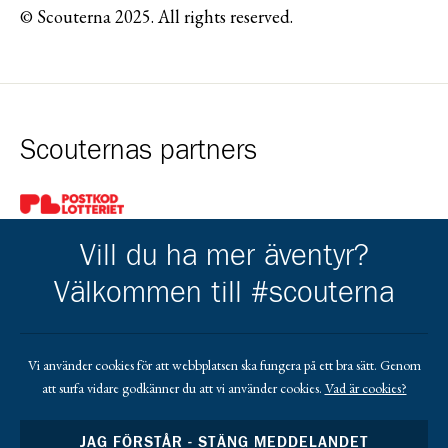
© Scouterna 2025. All rights reserved.
Scouternas partners
Gå till pl_50
Vill du ha mer äventyr?
Välkommen till #scouterna
Kårens partners
Vi använder cookies för att webbplatsen ska fungera på ett bra sätt. Genom
att surfa vidare godkänner du att vi använder cookies.
Vad är cookies?
Gå till https://www.mera.se/
Gå till https://www.lansforsakringar.se/vasterbo
Gå till https://www.umeaenergi.se
JAG FÖRSTÅR - STÄNG MEDDELANDET