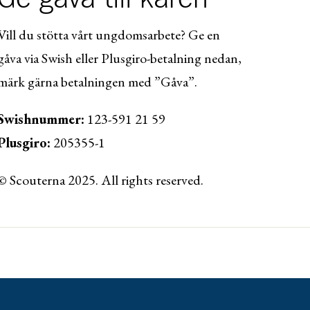
Vill du stötta vårt ungdomsarbete? Ge en
gåva via Swish eller Plusgiro-betalning nedan,
märk gärna betalningen med ”Gåva”.
Swishnummer:
123-591 21 59
Plusgiro:
205355-1
© Scouterna 2025. All rights reserved.
ww.lansforsakringar.se/vasterbotten/privat/