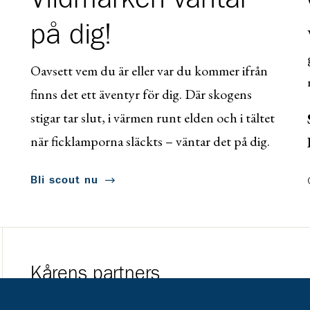
på dig!
Oavsett vem du är eller var du kommer ifrån
finns det ett äventyr för dig. Där skogens
stigar tar slut, i värmen runt elden och i tältet
när ficklamporna släckts – väntar det på dig.
Bli scout nu
Kårens partners
Gå till https://www.mera.se/
Gå till https://w