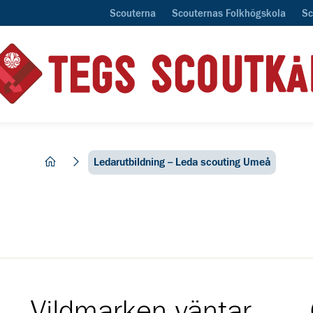
Scouterna
Scouternas Folkhögskola
Sc
hem
Ledarutbildning – Leda scouting Umeå
Vildmarken väntar