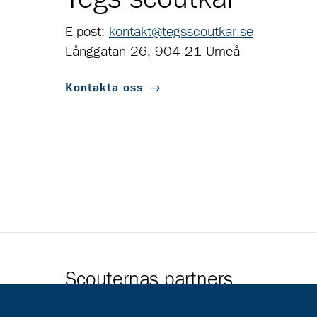
E-post:
kontakt@tegsscoutkar.se
Långgatan 26, 904 21 Umeå
Kontakta oss
Scouternas partners
Gå till pl_50