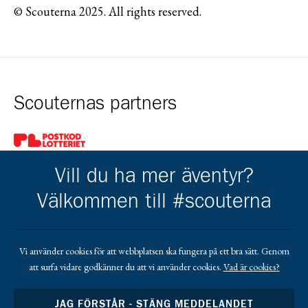
© Scouterna 2025. All rights reserved.
Scouternas partners
Gå till pl_50
Vill du ha mer äventyr?
Välkommen till #scouterna
Kårens partners
Vi använder cookies för att webbplatsen ska fungera på ett bra sätt. Genom
att surfa vidare godkänner du att vi använder cookies.
Vad är cookies?
Gå till https://www.mera.se/
Gå till https://www.lansforsakringar.se/vasterbo
Gå till https://www.umeaenergi.se
JAG FÖRSTÅR - STÄNG MEDDELANDET