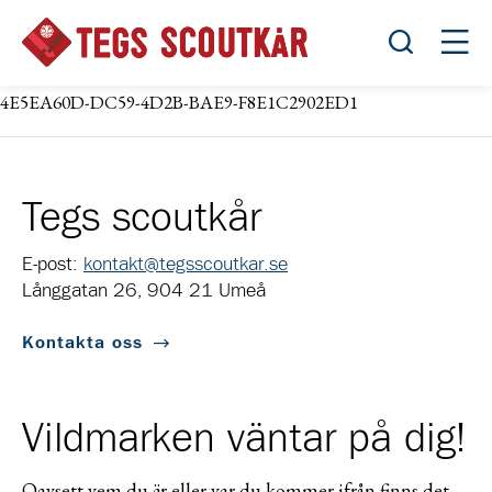
Öppna sök
Öppn
4E5EA60D-DC59-4D2B-BAE9-F8E1C2902ED1
Tegs scoutkår
E-post:
kontakt@tegsscoutkar.se
Långgatan 26, 904 21 Umeå
Kontakta oss
Vildmarken väntar på dig!
Oavsett vem du är eller var du kommer ifrån finns det