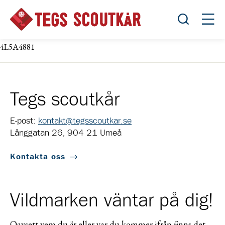
Öppna sök
Öppn
4L5A4881
Tegs scoutkår
E-post:
kontakt@tegsscoutkar.se
Långgatan 26, 904 21 Umeå
Kontakta oss
Vildmarken väntar på dig!
Oavsett vem du är eller var du kommer ifrån finns det