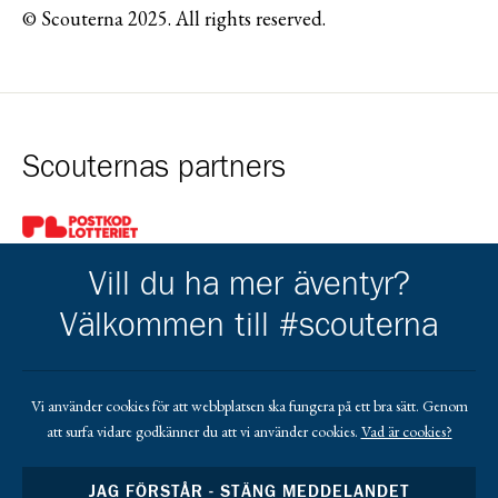
© Scouterna 2025. All rights reserved.
Scouternas partners
Gå till pl_50
Vill du ha mer äventyr?
Välkommen till #scouterna
Kårens partners
Vi använder cookies för att webbplatsen ska fungera på ett bra sätt. Genom
att surfa vidare godkänner du att vi använder cookies.
Vad är cookies?
Gå till https://www.mera.se/
Gå till https://www.lansforsakringar.se/vasterbo
Gå till https://www.umeaenergi.se
JAG FÖRSTÅR - STÄNG MEDDELANDET