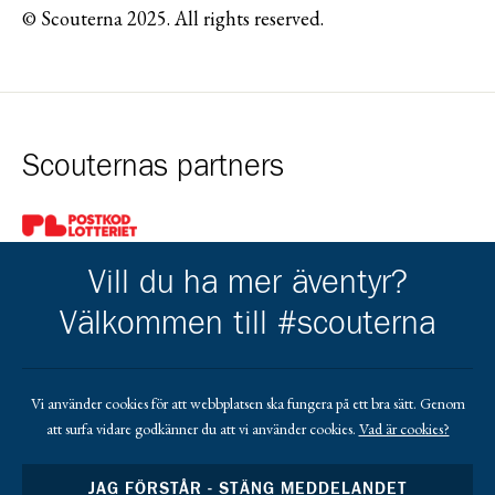
© Scouterna 2025. All rights reserved.
Scouternas partners
Gå till pl_50
Vill du ha mer äventyr?
Välkommen till #scouterna
Kårens partners
Vi använder cookies för att webbplatsen ska fungera på ett bra sätt. Genom
att surfa vidare godkänner du att vi använder cookies.
Vad är cookies?
Gå till https://www.mera.se/
Gå till https://www.lansforsakringar.se/vasterbo
Gå till https://www.umeaenergi.se
JAG FÖRSTÅR - STÄNG MEDDELANDET