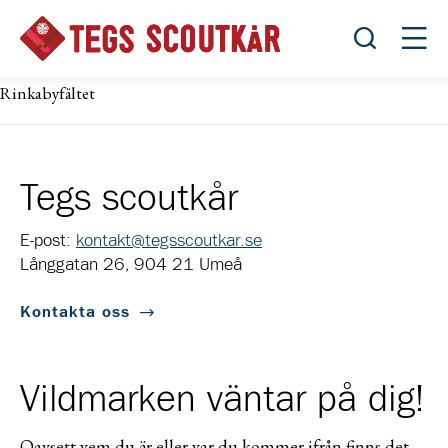
Öppna sök
Öppn
Rinkabyfältet
Tegs scoutkår
E-post:
kontakt@tegsscoutkar.se
Långgatan 26, 904 21 Umeå
Kontakta oss
Vildmarken väntar på dig!
Oavsett vem du är eller var du kommer ifrån finns det