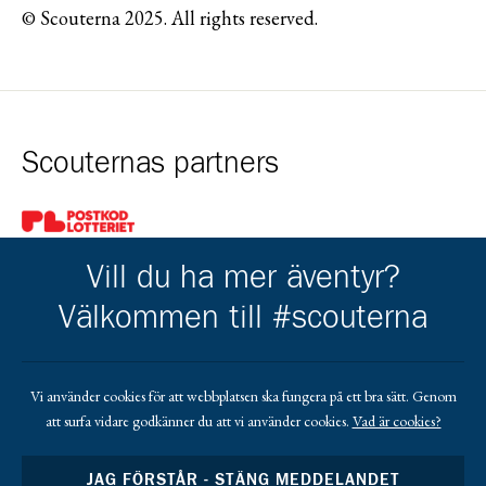
© Scouterna 2025. All rights reserved.
Scouternas partners
Gå till pl_50
Vill du ha mer äventyr?
Välkommen till #scouterna
Kårens partners
Vi använder cookies för att webbplatsen ska fungera på ett bra sätt. Genom
att surfa vidare godkänner du att vi använder cookies.
Vad är cookies?
Gå till https://www.mera.se/
Gå till https://www.lansforsakringar.se/vasterbo
Gå till https://www.umeaenergi.se
JAG FÖRSTÅR - STÄNG MEDDELANDET