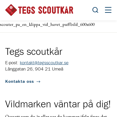
Öppna sök
Öppn
scouter_pa_en_klippa_vid_havet_puffbild_600x600
Tegs scoutkår
E-post:
kontakt@tegsscoutkar.se
Långgatan 26, 904 21 Umeå
Kontakta oss
Vildmarken väntar på dig!
Oavsett vem du är eller var du kommer ifrån finns det