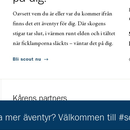
Oavsett vem du är eller var du kommer ifrån
finns det ett äventyr för dig. Där skogens
stigar tar slut, i värmen runt elden och i tältet
när ficklamporna släckts – väntar det på dig.
Bli scout nu
Kårens partners
Gå till https://www.mera.se/
Gå till https://w
ha mer äventyr? Välkommen till #