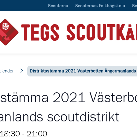
Scouterna
Scouternas Folkhögskola
Sc
alender
Distriktsstämma 2021 Västerbotten Ångermanlands s
tsstämma 2021 Västerb
nlands scoutdistrikt
18:30
-
21:00