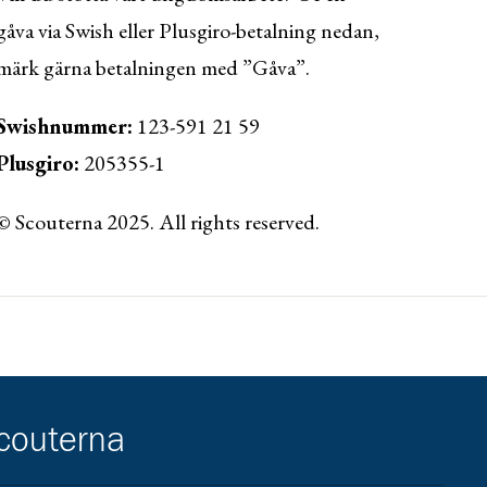
gåva via Swish eller Plusgiro-betalning nedan,
märk gärna betalningen med ”Gåva”.
Swishnummer:
123-591 21 59
Plusgiro:
205355-1
© Scouterna 2025. All rights reserved.
ww.lansforsakringar.se/vasterbotten/privat/
scouterna