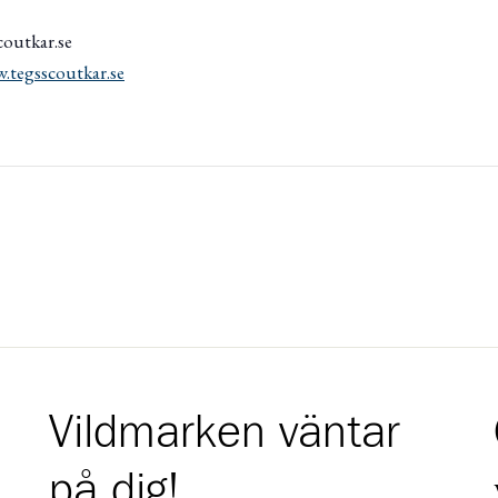
coutkar.se
.tegsscoutkar.se
Vildmarken väntar
på dig!