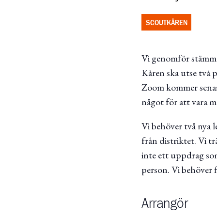
SCOUTKÅREN
Vi genomför stämman
Kåren ska utse två p
Zoom kommer senast 
något för att vara 
Vi behöver två nya l
från distriktet. Vi t
inte ett uppdrag som
person. Vi behöver fl
Arrangör