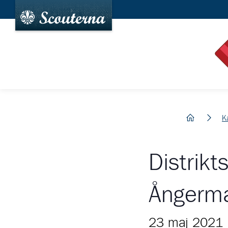
hem
K
Distrik
Ångerma
23 maj 2021 