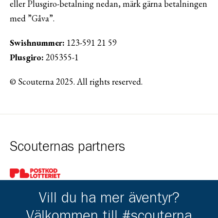
eller Plusgiro-betalning nedan, märk gärna betalningen
med ”Gåva”.
Swishnummer:
123-591 21 59
Plusgiro:
205355-1
© Scouterna 2025. All rights reserved.
Scouternas partners
Gå till pl_50
Vill du ha mer äventyr?
Välkommen till #scouterna