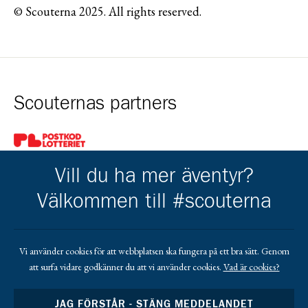
© Scouterna 2025. All rights reserved.
Scouternas partners
Gå till pl_50
Vill du ha mer äventyr?
Välkommen till #scouterna
Kårens partners
Vi använder cookies för att webbplatsen ska fungera på ett bra sätt. Genom
att surfa vidare godkänner du att vi använder cookies.
Vad är cookies?
Gå till https://www.mera.se/
Gå till https://www.lansforsakringar.se/vasterbo
Gå till https://www.umeaenergi.se
JAG FÖRSTÅR - STÄNG MEDDELANDET