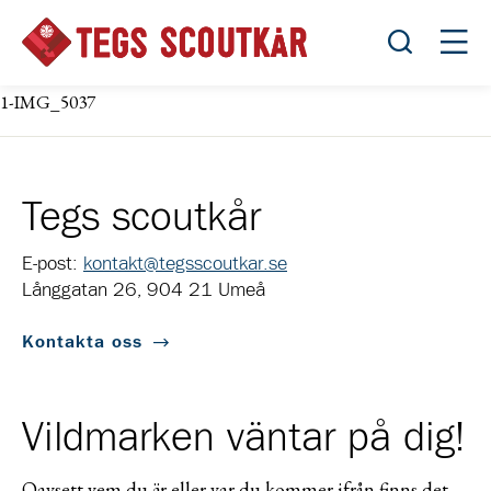
Öppna sök
Öppn
1-IMG_5037
Tegs scoutkår
E-post:
kontakt@tegsscoutkar.se
Långgatan 26, 904 21 Umeå
Kontakta oss
Vildmarken väntar på dig!
Oavsett vem du är eller var du kommer ifrån finns det