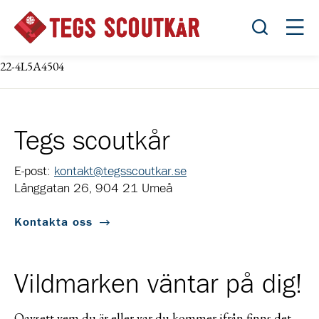
Öppna sök
Öppn
22-4L5A4504
Tegs scoutkår
E-post:
kontakt@tegsscoutkar.se
Långgatan 26, 904 21 Umeå
Kontakta oss
Vildmarken väntar på dig!
Oavsett vem du är eller var du kommer ifrån finns det