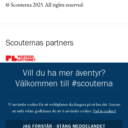
© Scouterna 2025. All rights reserved.
Scouternas partners
Gå till pl_50
Vill du ha mer äventyr?
Välkommen till #scouterna
Kårens partners
Vi använder cookies för att webbplatsen ska fungera på ett bra sätt. Genom
att surfa vidare godkänner du att vi använder cookies.
Vad är cookies?
Gå till https://www.mera.se/
Gå till https://www.lansforsakringar.se/vasterbo
Gå till https://www.umeaenergi.se
JAG FÖRSTÅR - STÄNG MEDDELANDET