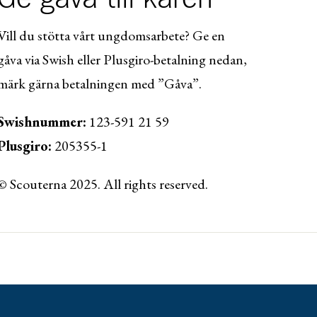
Vill du stötta vårt ungdomsarbete? Ge en
gåva via Swish eller Plusgiro-betalning nedan,
märk gärna betalningen med ”Gåva”.
Swishnummer:
123-591 21 59
Plusgiro:
205355-1
© Scouterna 2025. All rights reserved.
ww.lansforsakringar.se/vasterbotten/privat/