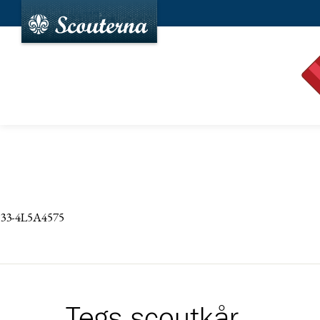
33-4L5A4575
Tegs scoutkår