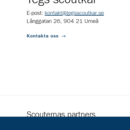
E-post:
kontakt@tegsscoutkar.se
Långgatan 26, 904 21 Umeå
Kontakta oss
Scouternas partners
Gå till pl_50