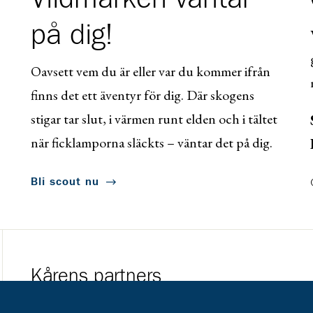
på dig!
Oavsett vem du är eller var du kommer ifrån
finns det ett äventyr för dig. Där skogens
stigar tar slut, i värmen runt elden och i tältet
när ficklamporna släckts – väntar det på dig.
Bli scout nu
Kårens partners
Gå till https://www.mera.se/
Gå till https://w