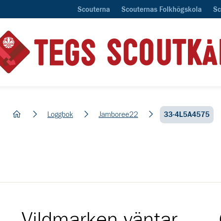
Scouterna
Scouternas Folkhögskola
Sc
hem
Loggbok
Jamboree22
33-4L5A4575
Vildmarken väntar