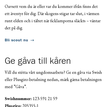
Oavsett vem du är eller var du kommer ifrån finns det
ett äventyr för dig. Där skogens stigar tar slut, i värmen
runt elden och i tältet när ficklamporna släckts – väntar
det på dig.
Bli scout nu
Ge gåva till kåren
Vill du stötta vårt ungdomsarbete? Ge en gåva via Swish
eller Plusgiro-betalning nedan, märk gärna betalningen
med ”Gåva”.
Swishnummer:
123-591 21 59
Plusgiro:
205355-1