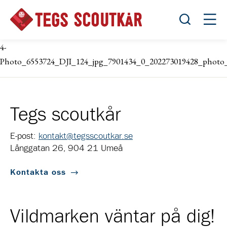
Öppna sök
Öppn
4-
Photo_6553724_DJI_124_jpg_7901434_0_202273019428_photo_
Tegs scoutkår
E-post:
kontakt@tegsscoutkar.se
Långgatan 26, 904 21 Umeå
Kontakta oss
Vildmarken väntar på dig!