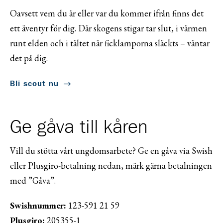
Oavsett vem du är eller var du kommer ifrån finns det
ett äventyr för dig. Där skogens stigar tar slut, i värmen
runt elden och i tältet när ficklamporna släckts – väntar
det på dig.
Bli scout nu
Ge gåva till kåren
Vill du stötta vårt ungdomsarbete? Ge en gåva via Swish
eller Plusgiro-betalning nedan, märk gärna betalningen
med ”Gåva”.
Swishnummer:
123-591 21 59
Plusgiro:
205355-1