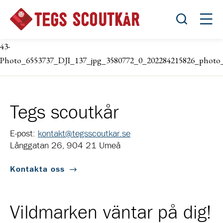
Öppna sök
Öppn
43-
Photo_6553737_DJI_137_jpg_3580772_0_202284215826_photo_
Tegs scoutkår
E-post:
kontakt@tegsscoutkar.se
Långgatan 26, 904 21 Umeå
Kontakta oss
Vildmarken väntar på dig!