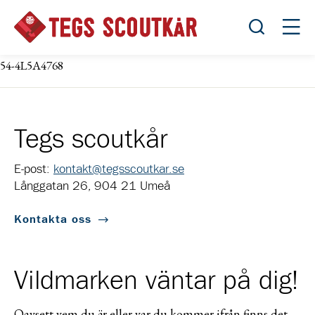
Öppna sök
Öppn
54-4L5A4768
Tegs scoutkår
E-post:
kontakt@tegsscoutkar.se
Långgatan 26, 904 21 Umeå
Kontakta oss
Vildmarken väntar på dig!
Oavsett vem du är eller var du kommer ifrån finns det