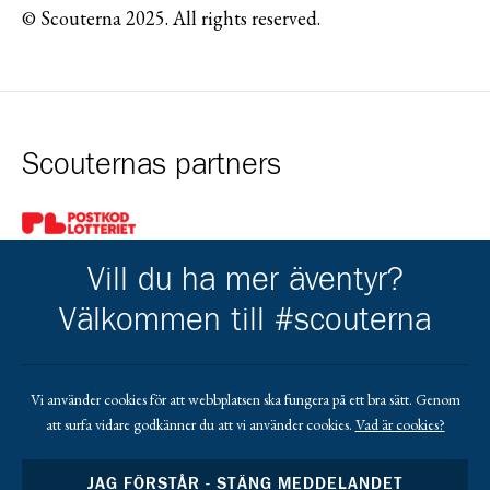
© Scouterna 2025. All rights reserved.
Scouternas partners
Gå till pl_50
Vill du ha mer äventyr?
Välkommen till #scouterna
Kårens partners
Vi använder cookies för att webbplatsen ska fungera på ett bra sätt. Genom
att surfa vidare godkänner du att vi använder cookies.
Vad är cookies?
Gå till https://www.mera.se/
Gå till https://www.lansforsakringar.se/vasterbo
Gå till https://www.umeaenergi.se
JAG FÖRSTÅR - STÄNG MEDDELANDET