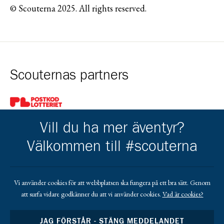
© Scouterna 2025. All rights reserved.
Scouternas partners
Gå till pl_50
Vill du ha mer äventyr?
Välkommen till #scouterna
Kårens partners
Vi använder cookies för att webbplatsen ska fungera på ett bra sätt. Genom
att surfa vidare godkänner du att vi använder cookies.
Vad är cookies?
Gå till https://www.mera.se/
Gå till https://www.lansforsakringar.se/vasterbo
Gå till https://www.umeaenergi.se
JAG FÖRSTÅR - STÄNG MEDDELANDET