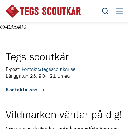
Öppna sök
Öppn
60-4L5A4896
Tegs scoutkår
E-post:
kontakt@tegsscoutkar.se
Långgatan 26, 904 21 Umeå
Kontakta oss
Vildmarken väntar på dig!
Oavsett vem du är eller var du kommer ifrån finns det