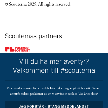
© Scouterna 2025. All rights reserved.
Scouternas partners
Gå till pl_50
Vill du ha mer äventyr?
Välkommen till #scouterna
Kårens partners
Vi använder cookies för att webbplatsen ska fungera på ett bra sätt. Genom
att surfa vidare godkänner du att vi använder cookies.
Vad är cookies?
Gå till https://www.mera.se/
Gå till https://www.lansforsakringar.se/vasterbo
Gå till https://www.umeaenergi.se
JAG FÖRSTÅR - STÄNG MEDDELANDET