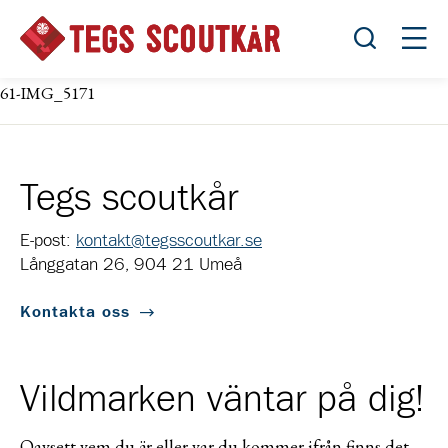
Öppna sök
Öppn
61-IMG_5171
Tegs scoutkår
E-post:
kontakt@tegsscoutkar.se
Långgatan 26, 904 21 Umeå
Kontakta oss
Vildmarken väntar på dig!
Oavsett vem du är eller var du kommer ifrån finns det