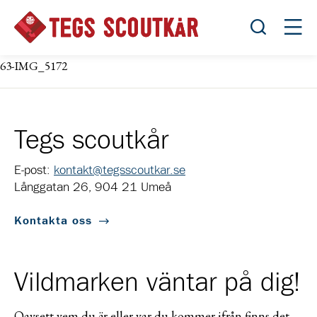
Öppna sök
Öppn
63-IMG_5172
Tegs scoutkår
E-post:
kontakt@tegsscoutkar.se
Långgatan 26, 904 21 Umeå
Kontakta oss
Vildmarken väntar på dig!
Oavsett vem du är eller var du kommer ifrån finns det