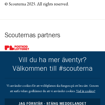
© Scouterna 2025. All rights reserved.
Scouternas partners
Gå till pl_50
Vill du ha mer äventyr?
Välkommen till #scouterna
Kårens partners
Vi använder cookies för att webbplatsen ska fungera på ett bra sätt. Genom
att surfa vidare godkänner du att vi använder cookies.
Vad är cookies?
Gå till https://www.mera.se/
Gå till https://www.lansforsakringar.se/vasterbo
Gå till https://www.umeaenergi.se
JAG FÖRSTÅR - STÄNG MEDDELANDET