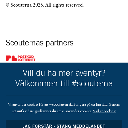
© Scouterna 2025. All rights reserved.
Scouternas partners
Gå till pl_50
Vill du ha mer äventyr?
Välkommen till #scouterna
Kårens partners
Vi använder cookies för att webbplatsen ska fungera på ett bra sätt. Genom
att surfa vidare godkänner du att vi använder cookies.
Vad är cookies?
Gå till https://www.mera.se/
Gå till https://www.lansforsakringar.se/vasterbo
Gå till https://www.umeaenergi.se
JAG FÖRSTÅR - STÄNG MEDDELANDET