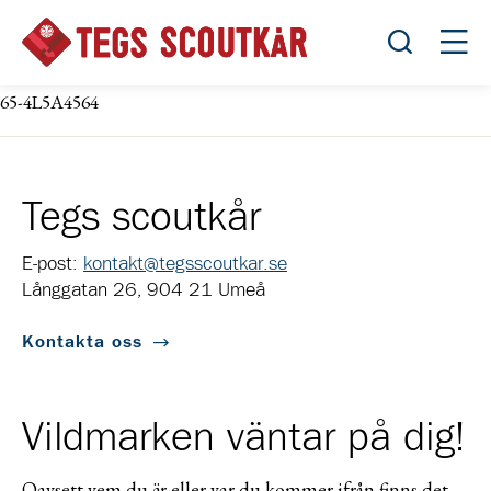
Öppna sök
Öppn
65-4L5A4564
Tegs scoutkår
E-post:
kontakt@tegsscoutkar.se
Långgatan 26, 904 21 Umeå
Kontakta oss
Vildmarken väntar på dig!
Oavsett vem du är eller var du kommer ifrån finns det