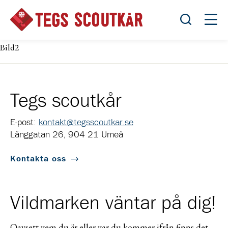
Öppna sök
Öppn
Bild2
Tegs scoutkår
E-post:
kontakt@tegsscoutkar.se
Långgatan 26, 904 21 Umeå
Kontakta oss
Vildmarken väntar på dig!
Oavsett vem du är eller var du kommer ifrån finns det