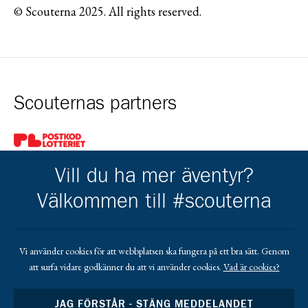
© Scouterna 2025. All rights reserved.
Scouternas partners
Gå till pl_50
Vill du ha mer äventyr?
Välkommen till #scouterna
Kårens partners
Vi använder cookies för att webbplatsen ska fungera på ett bra sätt. Genom
att surfa vidare godkänner du att vi använder cookies.
Vad är cookies?
Gå till https://www.mera.se/
Gå till https://www.lansforsakringar.se/vasterbo
Gå till https://www.umeaenergi.se
JAG FÖRSTÅR - STÄNG MEDDELANDET