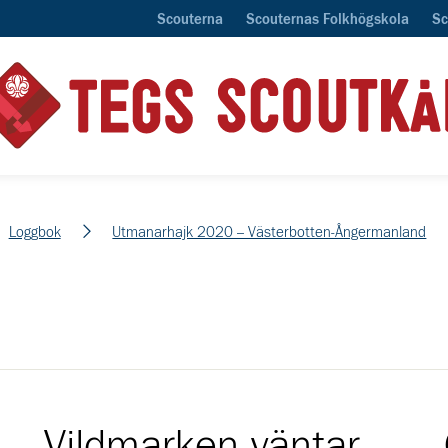
Scouterna
Scouternas Folkhögskola
Sc
Loggbok
Utmanarhajk 2020 – Västerbotten-Ångermanland
Vildmarken väntar