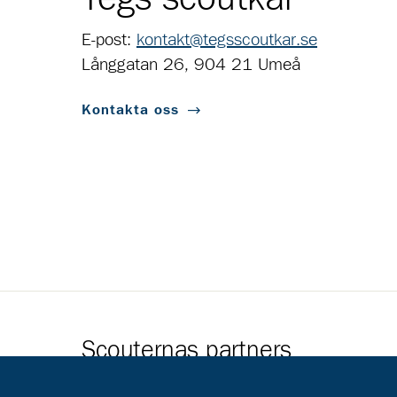
E-post:
kontakt@tegsscoutkar.se
Långgatan 26, 904 21 Umeå
Kontakta oss
Scouternas partners
Gå till pl_50