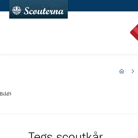
hem
Bild5
Tegs scoutkår