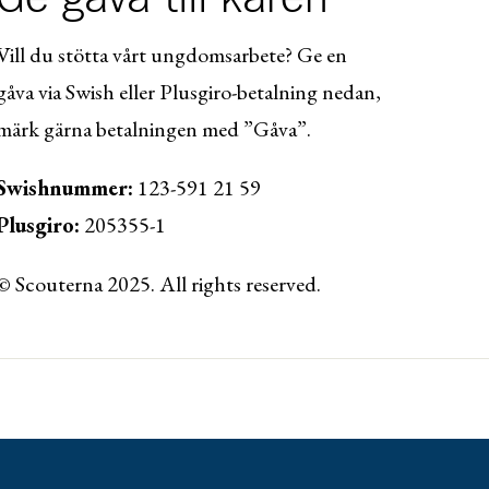
Vill du stötta vårt ungdomsarbete? Ge en
gåva via Swish eller Plusgiro-betalning nedan,
märk gärna betalningen med ”Gåva”.
Swishnummer:
123-591 21 59
Plusgiro:
205355-1
© Scouterna 2025. All rights reserved.
ww.lansforsakringar.se/vasterbotten/privat/