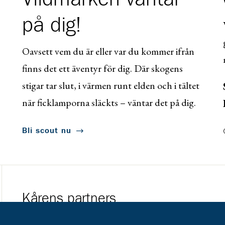
på dig!
Oavsett vem du är eller var du kommer ifrån
finns det ett äventyr för dig. Där skogens
stigar tar slut, i värmen runt elden och i tältet
när ficklamporna släckts – väntar det på dig.
Bli scout nu
Kårens partners
Gå till https://www.mera.se/
Gå till https://w