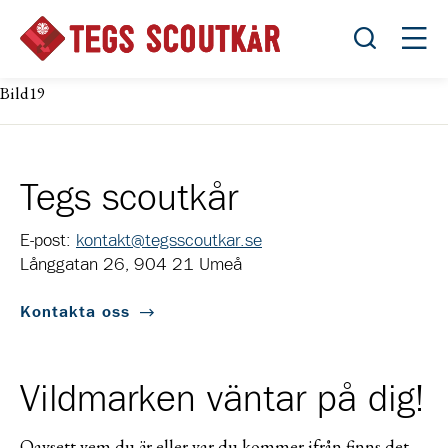
Öppna sök
Öppn
Bild19
Tegs scoutkår
E-post:
kontakt@tegsscoutkar.se
Långgatan 26, 904 21 Umeå
Kontakta oss
Vildmarken väntar på dig!
Oavsett vem du är eller var du kommer ifrån finns det