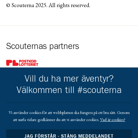
© Scouterna 2025. All rights reserved.
Scouternas partners
Gå till pl_50
Vill du ha mer äventyr?
Välkommen till #scouterna
Kårens partners
Vi använder cookies för att webbplatsen ska fungera på ett bra sätt. Genom
att surfa vidare godkänner du att vi använder cookies.
Vad är cookies?
Gå till https://www.mera.se/
Gå till https://www.lansforsakringar.se/vasterbo
Gå till https://www.umeaenergi.se
JAG FÖRSTÅR - STÄNG MEDDELANDET