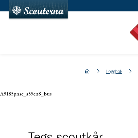
hem
Loggbok
A9185pnsc_a55cn8_bus
Tegs scoutkår