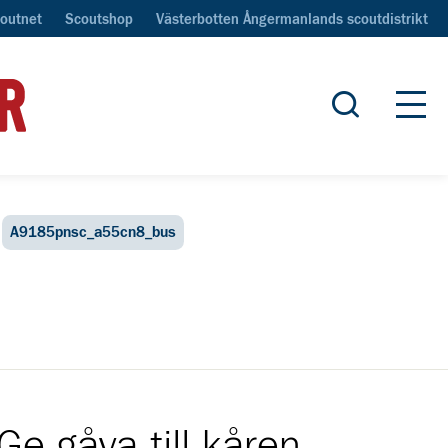
outnet
Scoutshop
Västerbotten Ångermanlands scoutdistrikt
Öppna sök
Öpp
A9185pnsc_a55cn8_bus
Ge gåva till kåren