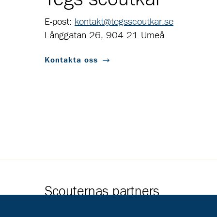
E-post:
kontakt@tegsscoutkar.se
Långgatan 26, 904 21 Umeå
Kontakta oss
Scouternas partners
Gå till pl_50