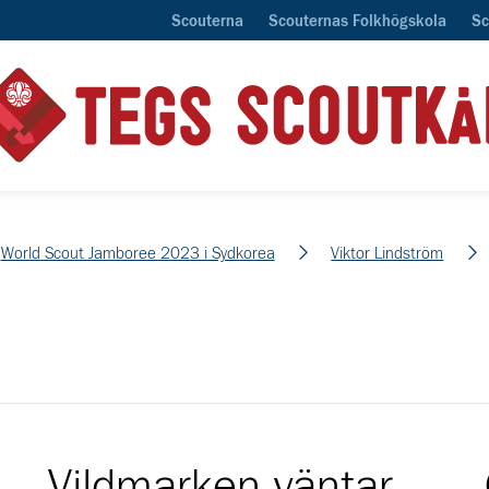
Scouterna
Scouternas Folkhögskola
Sc
World Scout Jamboree 2023 i Sydkorea
Viktor Lindström
Vildmarken väntar