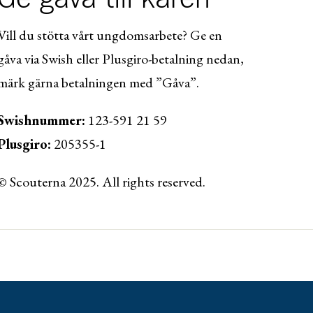
Vill du stötta vårt ungdomsarbete? Ge en
gåva via Swish eller Plusgiro-betalning nedan,
märk gärna betalningen med ”Gåva”.
Swishnummer:
123-591 21 59
Plusgiro:
205355-1
© Scouterna 2025. All rights reserved.
ww.lansforsakringar.se/vasterbotten/privat/