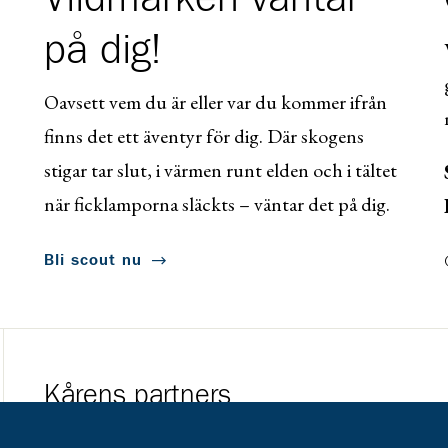
på dig!
Oavsett vem du är eller var du kommer ifrån
finns det ett äventyr för dig. Där skogens
stigar tar slut, i värmen runt elden och i tältet
när ficklamporna släckts – väntar det på dig.
Bli scout nu
Kårens partners
Gå till https://www.mera.se/
Gå till https://w