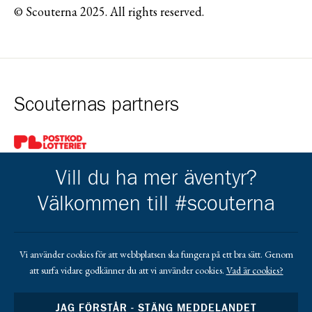
© Scouterna 2025. All rights reserved.
Scouternas partners
Gå till pl_50
Vill du ha mer äventyr?
Välkommen till #scouterna
Kårens partners
Vi använder cookies för att webbplatsen ska fungera på ett bra sätt. Genom
att surfa vidare godkänner du att vi använder cookies.
Vad är cookies?
Gå till https://www.mera.se/
Gå till https://www.lansforsakringar.se/vasterbo
Gå till https://www.umeaenergi.se
JAG FÖRSTÅR - STÄNG MEDDELANDET