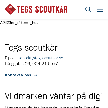
Öppna sök
Öppn
A9jf23nf_a55cmn_bus
Tegs scoutkår
E-post:
kontakt@tegsscoutkar.se
Långgatan 26, 904 21 Umeå
Kontakta oss
Vildmarken väntar på dig!
Oavsett vem du är eller var du kommer ifrån finns det