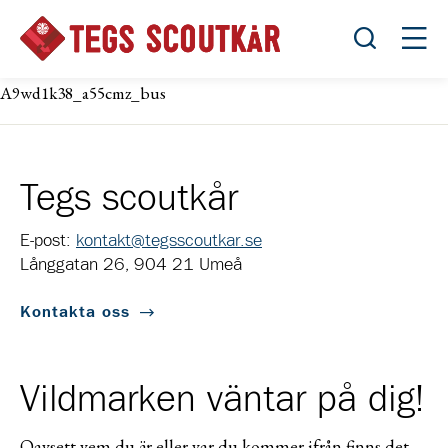
Öppna sök
Öppn
A9wd1k38_a55cmz_bus
Tegs scoutkår
E-post:
kontakt@tegsscoutkar.se
Långgatan 26, 904 21 Umeå
Kontakta oss
Vildmarken väntar på dig!
Oavsett vem du är eller var du kommer ifrån finns det