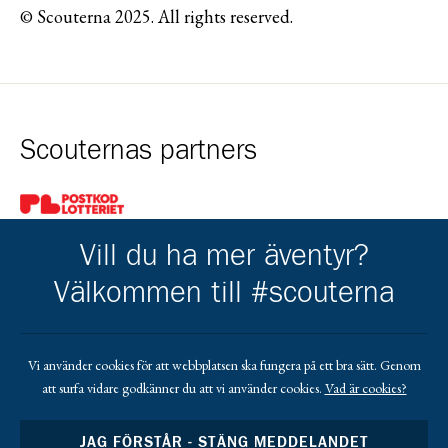
© Scouterna 2025. All rights reserved.
Scouternas partners
Gå till pl_50
Vill du ha mer äventyr?
Välkommen till #scouterna
Kårens partners
Vi använder cookies för att webbplatsen ska fungera på ett bra sätt. Genom
att surfa vidare godkänner du att vi använder cookies.
Vad är cookies?
Gå till https://www.mera.se/
Gå till https://www.lansforsakringar.se/vasterbo
Gå till https://www.umeaenergi.se
JAG FÖRSTÅR - STÄNG MEDDELANDET