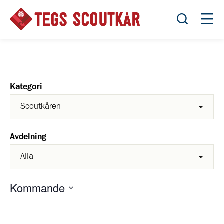
Öppna sök
Öppn
Kategori
Avdelning
Kommande
Välj
datum.