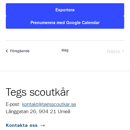
Exportera
Prenumerera med Google Calendar
Idag
Nästa
Evenemang
Föregående
Evene
Tegs scoutkår
E-post:
kontakt@tegsscoutkar.se
Långgatan 26, 904 21 Umeå
Kontakta oss