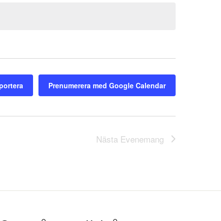
portera
Prenumerera med Google Calendar
Nästa
Evenemang