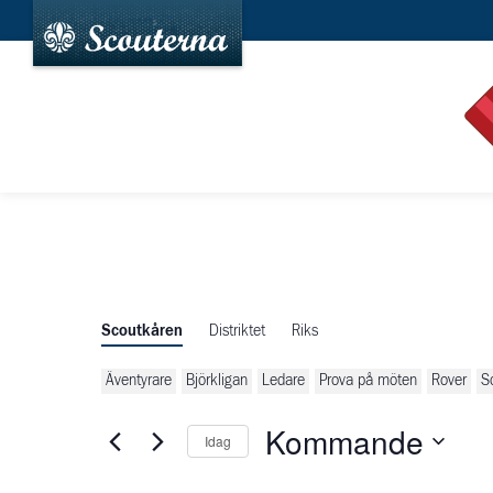
Scoutkåren
Distriktet
Riks
Äventyrare
Björkligan
Ledare
Prova på möten
Rover
S
Kommande
Idag
Välj