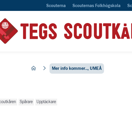
Scouterna
Scouternas Folkhögskola
Sc
hem
Mer info kommer.., UMEÅ
coutkåren
Spårare
Upptäckare