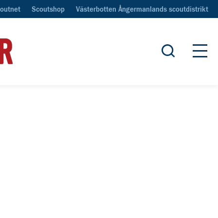
outnet
Scoutshop
Västerbotten Ångermanlands scoutdistrikt
Öppna sök
Öpp