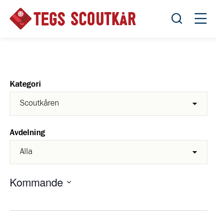
Öppna sök
Öppn
Kategori
Avdelning
Kommande
Välj
datum.