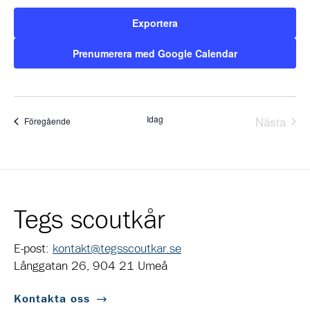
Exportera
Prenumerera med Google Calendar
Idag
Nästa
Evenemang
Föregående
Evene
Tegs scoutkår
E-post:
kontakt@tegsscoutkar.se
Långgatan 26, 904 21 Umeå
Kontakta oss