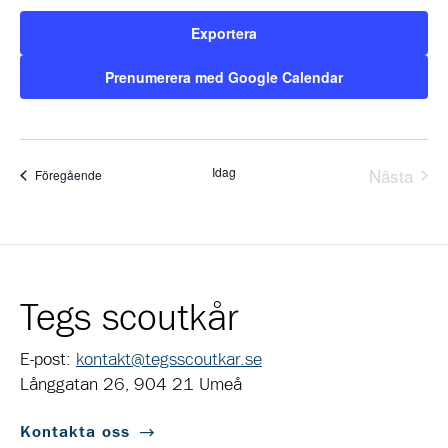
Exportera
Prenumerera med Google Calendar
Idag
Nästa
Evenemang
Föregående
Evene
Tegs scoutkår
E-post:
kontakt@tegsscoutkar.se
Långgatan 26, 904 21 Umeå
Kontakta oss