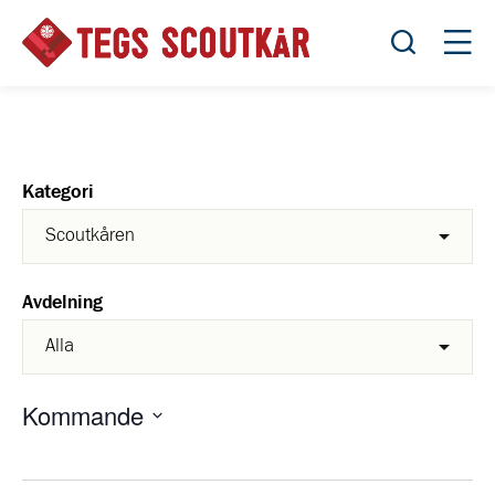
Öppna sök
Öppn
Kategori
Avdelning
Kommande
Välj
datum.