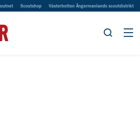
outnet
Scoutshop
Västerbotten Ångermanlands scoutdistrikt
Öppna sök
Öpp