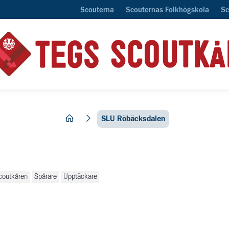
Scouterna
Scouternas Folkhögskola
Sc
hem
SLU Röbäcksdalen
coutkåren
Spårare
Upptäckare