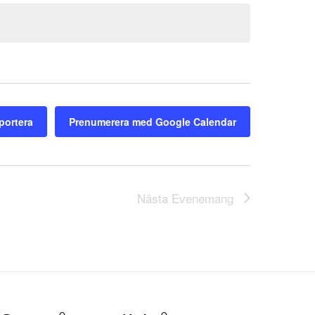
portera
Prenumerera med Google Calendar
Nästa
Evenemang