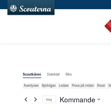
Scoutkåren
Distriktet
Riks
Äventyrare
Björkligan
Ledare
Prova på möten
Rover
S
Kommande
Idag
Välj