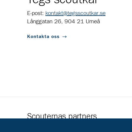
E-post:
kontakt@tegsscoutkar.se
Långgatan 26, 904 21 Umeå
Kontakta oss
Scouternas partners
Gå till pl_50