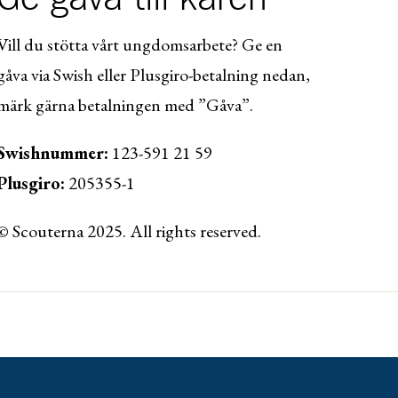
Vill du stötta vårt ungdomsarbete? Ge en
gåva via Swish eller Plusgiro-betalning nedan,
märk gärna betalningen med ”Gåva”.
Swishnummer:
123-591 21 59
Plusgiro:
205355-1
© Scouterna 2025. All rights reserved.
ww.lansforsakringar.se/vasterbotten/privat/