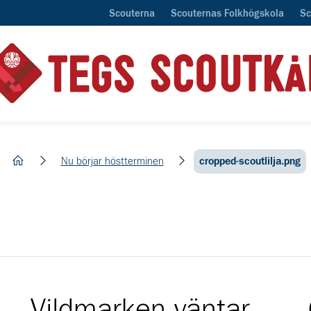
Scouterna
Scouternas Folkhögskola
Sc
hem
Nu börjar höstterminen
cropped-scoutlilja.png
Vildmarken väntar