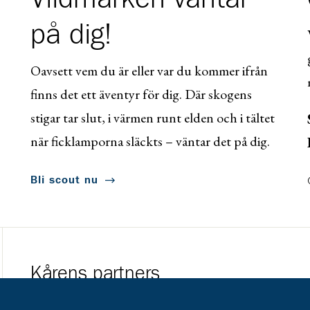
på dig!
Oavsett vem du är eller var du kommer ifrån
finns det ett äventyr för dig. Där skogens
stigar tar slut, i värmen runt elden och i tältet
när ficklamporna släckts – väntar det på dig.
Bli scout nu
Kårens partners
Gå till https://www.mera.se/
Gå till https://w