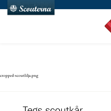
cropped-scoutlilja.png
Tegs scoutkår